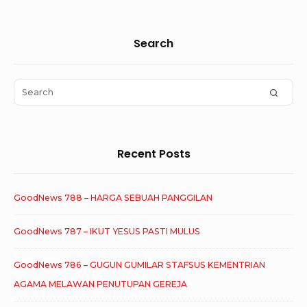
Sidebar
Search
Widget
Area
Search
SEAR
for:
Recent Posts
GoodNews 788 – HARGA SEBUAH PANGGILAN
GoodNews 787 – IKUT YESUS PASTI MULUS
GoodNews 786 – GUGUN GUMILAR STAFSUS KEMENTRIAN
AGAMA MELAWAN PENUTUPAN GEREJA