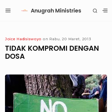
Skip
Anugrah Ministries
SHOW
to
SITE
S
SECON
content
NAVIGATION
S
SIDEB
SI
Site Navigation
SUBMENU
SUBMENU
SUBMENU
SUBMENU
Joice Hadisiswoyo
on
Rabu, 20 Maret, 2013
TIDAK KOMPROMI DENGAN
DOSA