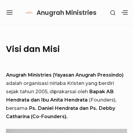
Skip
Anugrah Ministries
SHOW
to
SITE
S
SECON
content
NAVIGATION
S
SIDEB
SI
Site Navigation
SUBMENU
SUBMENU
SUBMENU
SUBMENU
Visi dan Misi
Anugrah Ministries (Yayasan Anugrah Pressindo)
adalah organisasi nirlaba Kristen yang berdiri
sejak tahun 2005, diprakarsai oleh
Bapak AB
Hendrata dan Ibu Anita Hendrata
(Founders),
bersama
Ps. Daniel Hendrata dan Ps. Debby
Catharina (Co-Founders).