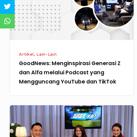
Alfa
melalui
Podcast
yang
Mengguncang
YouTube
Artikel
,
Lain-Lain
dan
GoodNews: Menginspirasi Generasi Z
TikTok
dan Alfa melalui Podcast yang
Mengguncang YouTube dan TikTok
GoodNews
Episode
400
Jakarta,