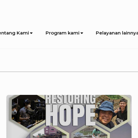
entang Kami
Program kami
Pelayanan lainny
Anugrah
Ministries
“Restoring
Hope
2021”-