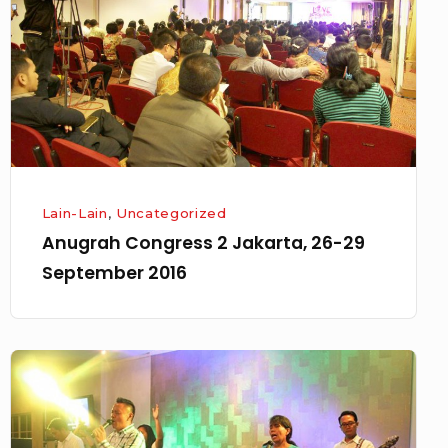
26-
29
September
2016
Lain-Lain
,
Uncategorized
Anugrah Congress 2 Jakarta, 26-29
September 2016
Ibadah
Perdana
Anugrah