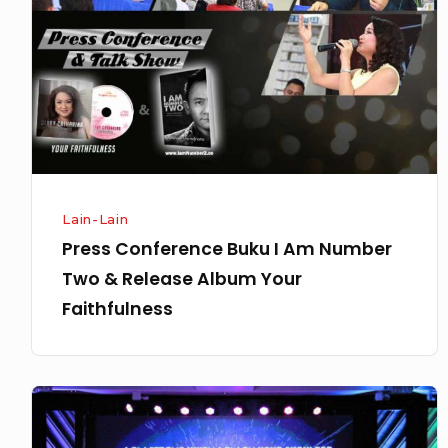
I
Am
Number
Two
&
Release
Album
Your
Lain-Lain
Faithfulness
Press Conference Buku I Am Number
Two & Release Album Your
Faithfulness
Perayaan
Natal