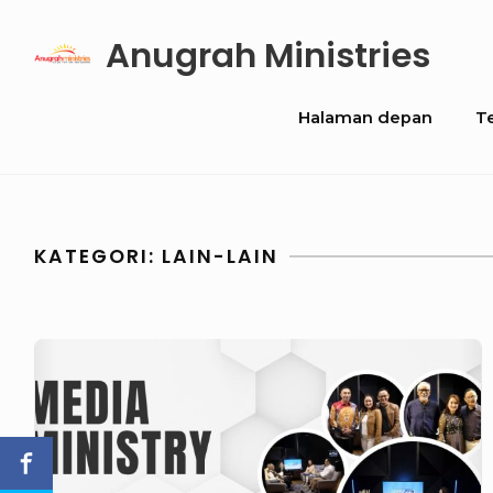
Skip
Anugrah Ministries
to
content
Site
Halaman depan
T
Navigation
KATEGORI:
LAIN-LAIN
GoodNews:
Menginspirasi
Generasi
Z
dan