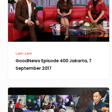
7
September
2017
Lain-Lain
GoodNews Episode 400 Jakarta, 7
September 2017
Press
Conference
Buku