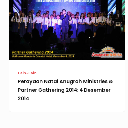
Anugrah
Ministries
&
Partner
Gathering
2014:
4
Desember
2014
Lain-Lain
Perayaan Natal Anugrah Ministries &
Partner Gathering 2014: 4 Desember
2014