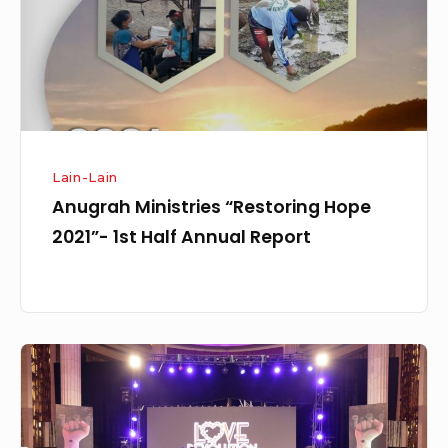
1st
Half
Annual
Report
Lain-Lain
Anugrah Ministries “Restoring Hope
2021”- 1st Half Annual Report
Partner
Gathering
2016:
LOVE