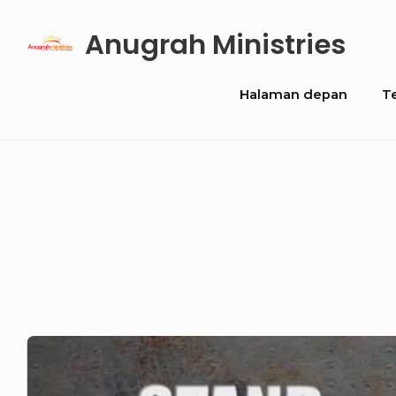
Skip
Anugrah Ministries
to
content
Site
Halaman depan
T
Navigation