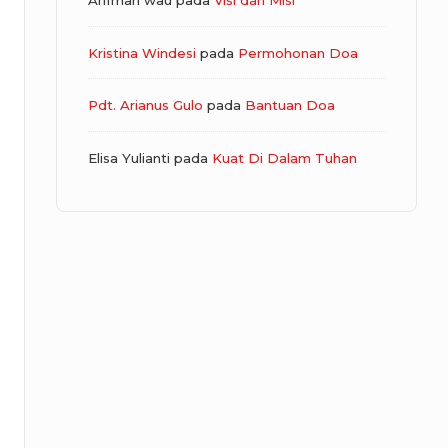
Arifman wau
pada
Visi dan Misi
Kristina Windesi
pada
Permohonan Doa
Pdt. Arianus Gulo
pada
Bantuan Doa
Elisa Yulianti
pada
Kuat Di Dalam Tuhan