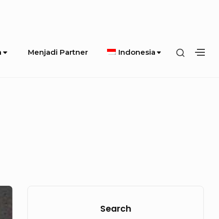
SHOW
a
Menjadi Partner
Indonesia
SH
SECOND
SE
SIDEBA
SI
Sidebar
Widget
Search