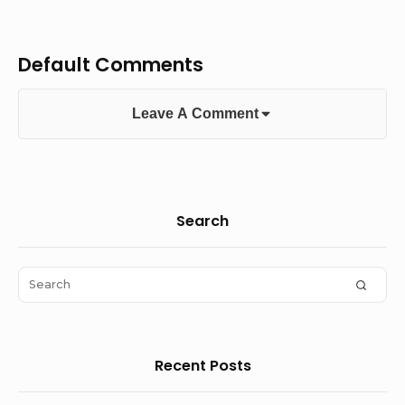
Default Comments
Leave A Comment
Sidebar
Search
Widget
Area
Search
SEAR
for:
Recent Posts