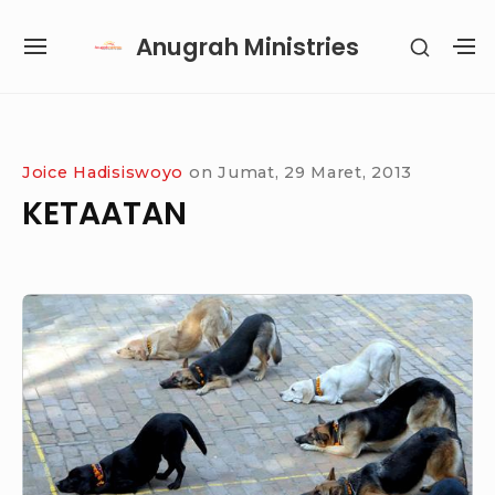
Skip
Anugrah Ministries
SHOW
to
SITE
S
SECON
content
NAVIGATION
S
SIDEB
SI
Site Navigation
SUBMENU
SUBMENU
SUBMENU
SUBMENU
Joice Hadisiswoyo
on
Jumat, 29 Maret, 2013
KETAATAN