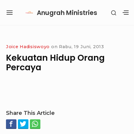
Skip
Anugrah Ministries
SHOW
to
SITE
S
SECON
content
NAVIGATION
S
SIDEB
SI
Site Navigation
SUBMENU
SUBMENU
SUBMENU
SUBMENU
Joice Hadisiswoyo
on
Rabu, 19 Juni, 2013
Kekuatan Hidup Orang
Percaya
Share This Article