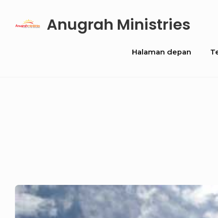
Skip
Anugrah Ministries
to
content
Site
Halaman depan
T
Navigation