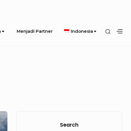
SHOW
a
Menjadi Partner
Indonesia
SH
SECOND
SE
SIDEBA
SI
Sidebar
Widget
Search