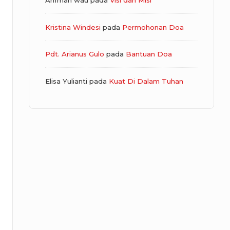
Arifman wau
pada
Visi dan Misi
Kristina Windesi
pada
Permohonan Doa
Pdt. Arianus Gulo
pada
Bantuan Doa
Elisa Yulianti
pada
Kuat Di Dalam Tuhan