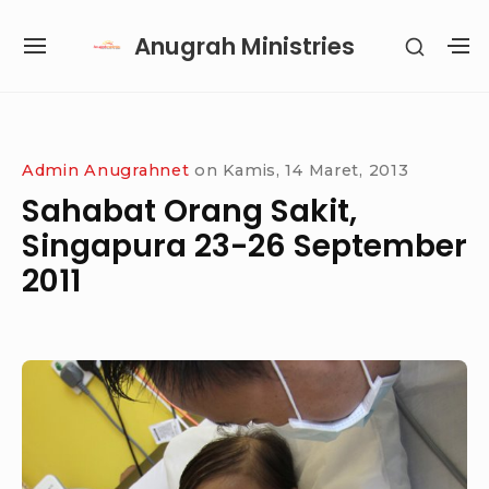
Skip
Anugrah Ministries
SHOW
to
SITE
S
SECON
content
NAVIGATION
S
SIDEB
SI
Site Navigation
SUBMENU
SUBMENU
SUBMENU
SUBMENU
Admin Anugrahnet
on
Kamis, 14 Maret, 2013
Sahabat Orang Sakit,
Singapura 23-26 September
2011