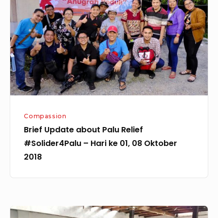
Palu
Relief
#Solider4Palu
–
Hari
ke
01,
08
Compassion
Oktober
Brief Update about Palu Relief
2018
#Solider4Palu – Hari ke 01, 08 Oktober
2018
Paskah