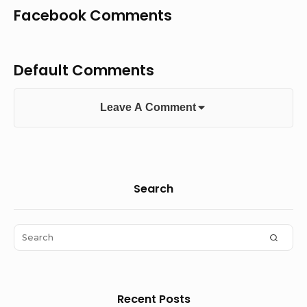
Facebook Comments
Default Comments
Leave A Comment
Sidebar
Search
Widget
Area
Search
SEAR
for:
Recent Posts