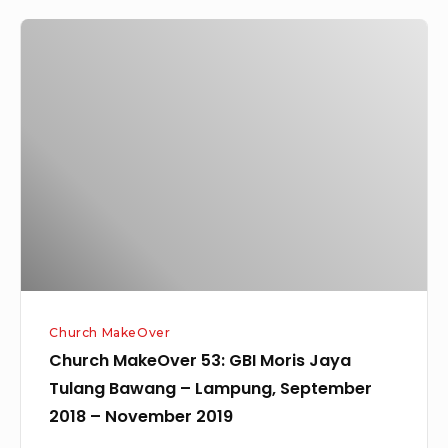
Church
MakeOver
53:
GBI
Moris
Jaya
Tulang
Bawang
–
Lampung,
September
Church MakeOver
2018
Church MakeOver 53: GBI Moris Jaya
–
Tulang Bawang – Lampung, September
November
2018 – November 2019
2019