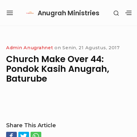
Skip
Anugrah Ministries
SHOW
to
SITE
S
SECON
content
NAVIGATION
S
SIDEB
SI
Site Navigation
SUBMENU
SUBMENU
SUBMENU
SUBMENU
Admin Anugrahnet
on
Senin, 21 Agustus, 2017
Church Make Over 44:
Pondok Kasih Anugrah,
Baturube
Share This Article