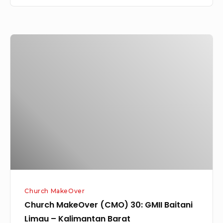
Church
MakeOver
(CMO)
30:
GMII
Baitani
Limau
–
Kalimantan
Barat
Church MakeOver
Church MakeOver (CMO) 30: GMII Baitani
Limau – Kalimantan Barat