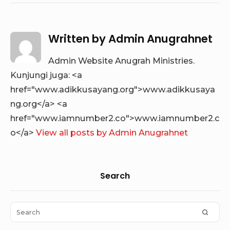
Written by
Admin Anugrahnet
Admin Website Anugrah Ministries.
Kunjungi juga: <a
href="www.adikkusayang.org">www.adikkusaya
ng.org</a> <a
href="www.iamnumber2.co">www.iamnumber2.c
o</a>
View all posts by Admin Anugrahnet
Sidebar
Search
Widget
Area
Search
SEAR
for: