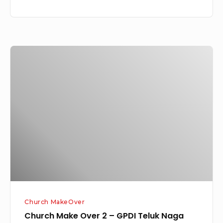
Church
Make
Over
2
–
GPDI
Teluk
Naga
Church MakeOver
Church Make Over 2 – GPDI Teluk Naga