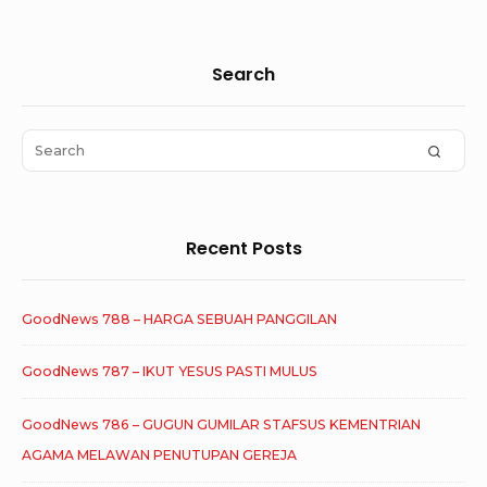
Sidebar
Search
Widget
Area
Search
SEAR
for:
Recent Posts
GoodNews 788 – HARGA SEBUAH PANGGILAN
GoodNews 787 – IKUT YESUS PASTI MULUS
GoodNews 786 – GUGUN GUMILAR STAFSUS KEMENTRIAN
AGAMA MELAWAN PENUTUPAN GEREJA