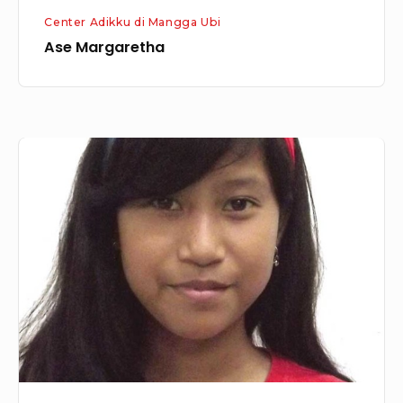
Center Adikku di Mangga Ubi
Ase Margaretha
Siti
Rahmawati