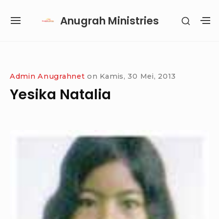
Skip
Anugrah Ministries
SHOW
to
SITE
S
SECON
content
NAVIGATION
S
SIDEB
SI
Site Navigation
SUBMENU
SUBMENU
SUBMENU
SUBMENU
Admin Anugrahnet
on
Kamis, 30 Mei, 2013
Yesika Natalia