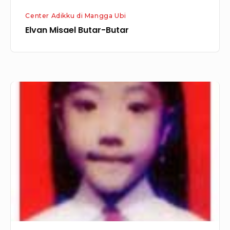
Center Adikku di Mangga Ubi
Elvan Misael Butar-Butar
Ase
Margaretha