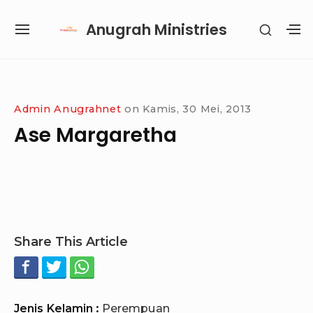
Skip
Anugrah Ministries
SHOW
to
SITE
S
SECON
content
NAVIGATION
S
SIDEB
SI
Site Navigation
SUBMENU
SUBMENU
SUBMENU
SUBMENU
Admin Anugrahnet
on
Kamis, 30 Mei, 2013
Ase Margaretha
Share This Article
Jenis Kelamin :
Perempuan