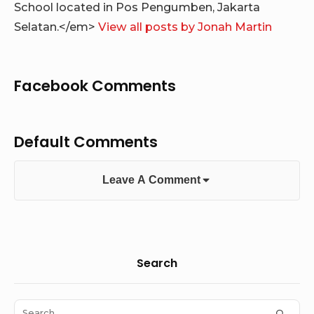
School located in Pos Pengumben, Jakarta
Selatan.</em>
View all posts by Jonah Martin
Facebook Comments
Default Comments
Leave A Comment
Sidebar
Search
Widget
Area
Search
SEAR