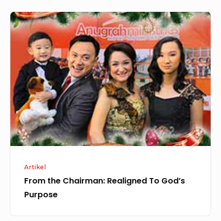
From
the
Chairman:
Realigned
To
God’s
Purpose
Artikel
From the Chairman: Realigned To God’s
Purpose