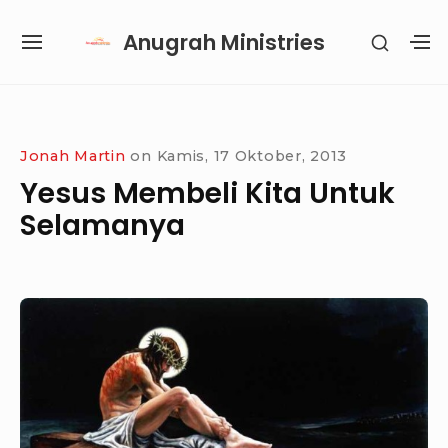
Skip
Anugrah Ministries
SHOW
to
SITE
S
SECON
content
NAVIGATION
S
SIDEB
SI
Site Navigation
SUBMENU
SUBMENU
SUBMENU
SUBMENU
Jonah Martin
on
Kamis, 17 Oktober, 2013
Yesus Membeli Kita Untuk
Selamanya