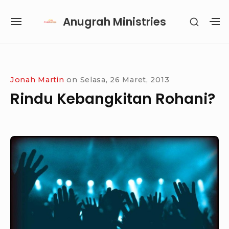
Skip
Anugrah Ministries
SHOW
to
SITE
S
SECON
content
NAVIGATION
S
SIDEB
SI
Site Navigation
SUBMENU
SUBMENU
SUBMENU
SUBMENU
Jonah Martin
on
Selasa, 26 Maret, 2013
Rindu Kebangkitan Rohani?