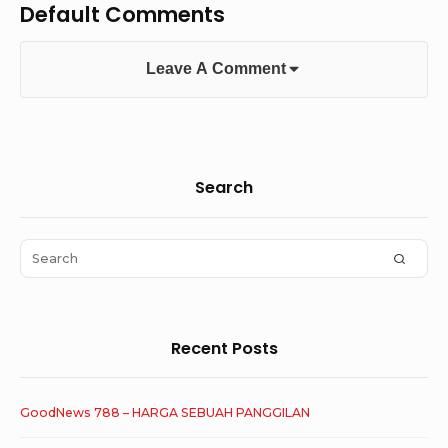
Default Comments
Leave A Comment
Sidebar
Search
Widget
Area
Search
SEAR
for:
Recent Posts
GoodNews 788 – HARGA SEBUAH PANGGILAN