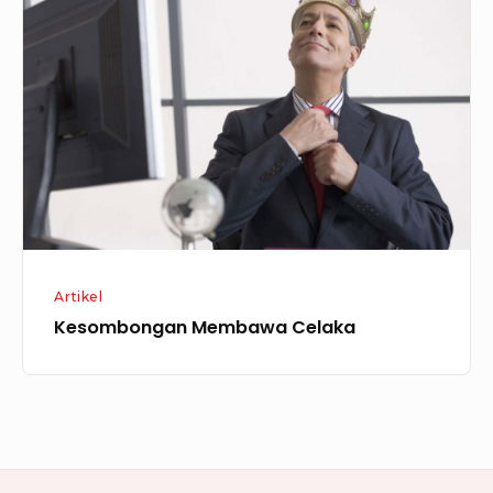
Celaka
Artikel
Kesombongan Membawa Celaka