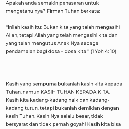
Apakah anda semakin penasaran untuk
mengetahuinya? Firman Tuhan berkata:
“Inilah kasih itu: Bukan kita yang telah mengasihi
Allah, tetapi Allah yang telah mengasihi kita dan
yang telah mengutus Anak Nya sebagai
pendamaian bagi dosa – dosa kita.” (1 Yoh 4: 10)
Kasih yang sempurna bukanlah kasih kita kepada
Tuhan, namun KASIH TUHAN KEPADA KITA.
Kasih kita kadang-kadang naik dan kadang-
kadang turun, tetapi bukanlah demikian dengan
kasih Tuhan. Kasih Nya selalu besar, tidak
bersyarat dan tidak pernah goyah! Kasih kita bisa