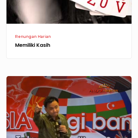
Renungan Harian
Memiliki Kasih
Telling
The
Truth