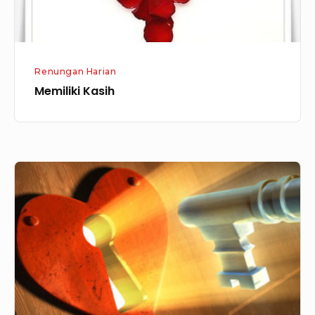
Renungan Harian
Memiliki Kasih
Kasih
yang
Sejati,
Kasih
yang
Sempurna