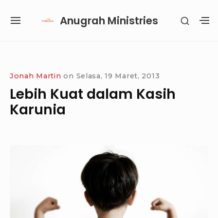
Skip
Anugrah Ministries
SHOW
to
SITE
S
SECON
content
NAVIGATION
S
SIDEB
SI
Site Navigation
SUBMENU
SUBMENU
SUBMENU
SUBMENU
Jonah Martin
on
Selasa, 19 Maret, 2013
Lebih Kuat dalam Kasih
Karunia