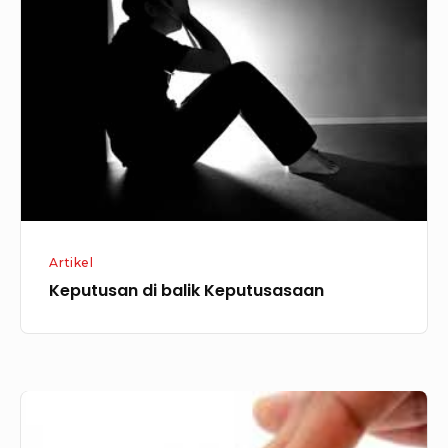
balik
Keputusasaan
Artikel
Keputusan di balik Keputusasaan
Tahun
Ekspansi