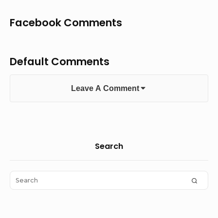
Facebook Comments
Default Comments
Leave A Comment
Sidebar
Search
Widget
Area
Search
SEAR
for: