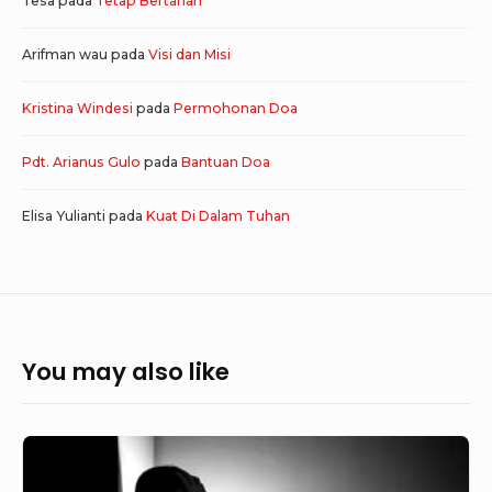
Tesa
pada
Tetap Bertahan
Arifman wau
pada
Visi dan Misi
Kristina Windesi
pada
Permohonan Doa
Pdt. Arianus Gulo
pada
Bantuan Doa
Elisa Yulianti
pada
Kuat Di Dalam Tuhan
You may also like
Keputusan
di