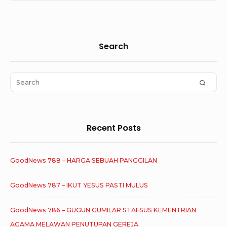
Sidebar
Search
Widget
Area
Search
SEAR
for:
Recent Posts
GoodNews 788 – HARGA SEBUAH PANGGILAN
GoodNews 787 – IKUT YESUS PASTI MULUS
GoodNews 786 – GUGUN GUMILAR STAFSUS KEMENTRIAN
AGAMA MELAWAN PENUTUPAN GEREJA