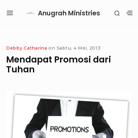
Skip
Anugrah Ministries
SHOW
to
SITE
S
SECON
content
NAVIGATION
S
SIDEB
SI
Site Navigation
SUBMENU
SUBMENU
SUBMENU
SUBMENU
Debby Catharina
on
Sabtu, 4 Mei, 2013
Mendapat Promosi dari
Tuhan