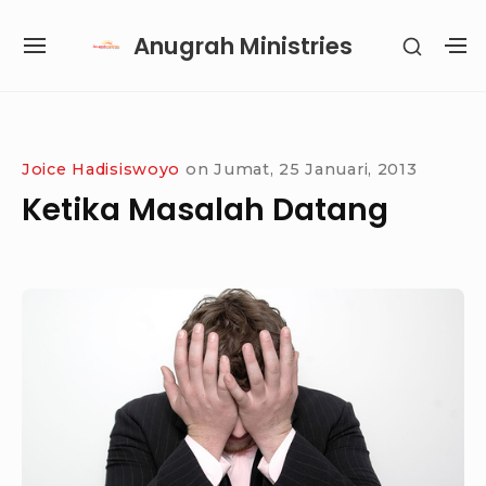
Skip
Anugrah Ministries
SHOW
to
SITE
S
SECON
content
NAVIGATION
S
SIDEB
SI
Site Navigation
SUBMENU
SUBMENU
SUBMENU
SUBMENU
Joice Hadisiswoyo
on
Jumat, 25 Januari, 2013
Ketika Masalah Datang