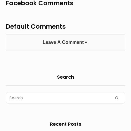
Facebook Comments
Default Comments
Leave A Comment
Sidebar
Search
Widget
Area
Search
SEAR
for:
Recent Posts