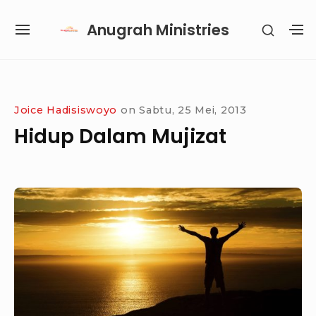
Skip
Anugrah Ministries
SHOW
to
SITE
S
SECON
content
NAVIGATION
S
SIDEB
SI
Site Navigation
SUBMENU
SUBMENU
SUBMENU
SUBMENU
Joice Hadisiswoyo
on
Sabtu, 25 Mei, 2013
Hidup Dalam Mujizat