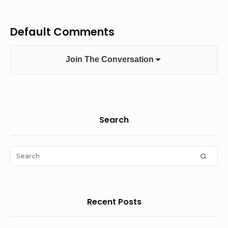
Default Comments
Join The Conversation
Sidebar
Search
Widget
Area
Search
SEAR
for:
Recent Posts