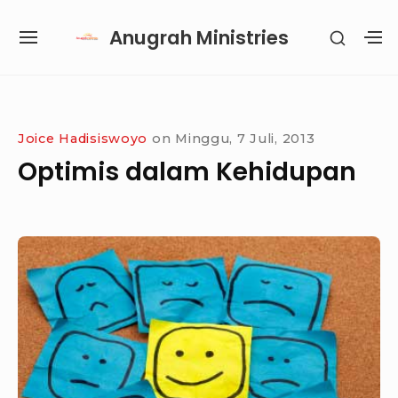
Skip
Anugrah Ministries
SHOW
to
SITE
S
SECON
content
NAVIGATION
S
SIDEB
SI
Site Navigation
SUBMENU
SUBMENU
SUBMENU
SUBMENU
Joice Hadisiswoyo
on
Minggu, 7 Juli, 2013
Optimis dalam Kehidupan