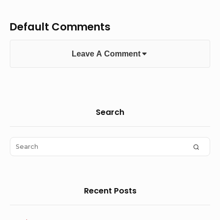
Default Comments
Leave A Comment
Sidebar
Search
Widget
Area
Search
SEAR
for:
Recent Posts