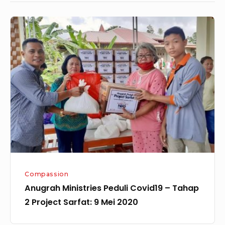
Anugrah
Ministries
Peduli
Covid19
–
Tahap
2
Project
Sarfat:
9
Mei
Compassion
2020
Anugrah Ministries Peduli Covid19 – Tahap
2 Project Sarfat: 9 Mei 2020