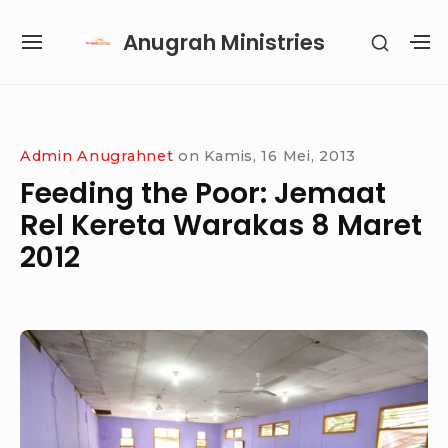
Skip
Anugrah Ministries
SHOW
to
SITE
S
SECON
content
NAVIGATION
S
SIDEB
SI
Site Navigation
SUBMENU
SUBMENU
SUBMENU
SUBMENU
Admin Anugrahnet
on
Kamis, 16 Mei, 2013
Feeding the Poor: Jemaat
Rel Kereta Warakas 8 Maret
2012