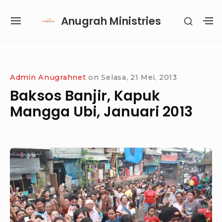
Skip
Anugrah Ministries
SHOW
to
SITE
S
SECON
content
NAVIGATION
S
SIDEB
SI
Site Navigation
SUBMENU
SUBMENU
SUBMENU
SUBMENU
Admin Anugrahnet
on
Selasa, 21 Mei, 2013
Baksos Banjir, Kapuk
Mangga Ubi, Januari 2013