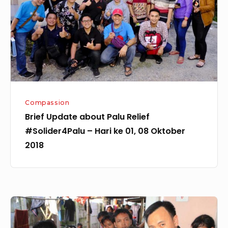
Relief
#Solider4Palu
–
Hari
ke
01,
08
Compassion
Oktober
Brief Update about Palu Relief
2018
#Solider4Palu – Hari ke 01, 08 Oktober
2018
Pendistribusian
Bantuan