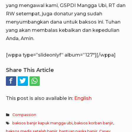
yang mengawal kami, GSPDI Mangga Ubi, RT dan
RW setempat, juga donatur yang sudah
menyumbangkan dana untuk baksos ini. Tuhan
yang akan membalas kebaikan dan kepedulian
Anda, Amin.
[wppa type=”slideonlyf” album=”127″][/wppa]
Share This Article
This post is also available in:
English
Compassion
baksos banjir kapuk mangga ubi
,
baksos korban banjir
,
baksos medis setelah banjir
,
bantuan paska banjir
,
Casey