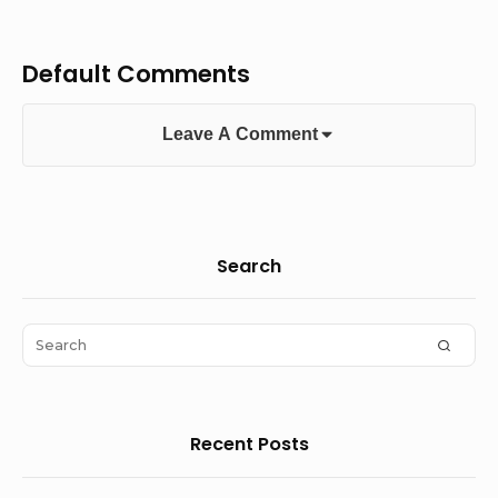
Default Comments
Leave A Comment
Sidebar
Search
Widget
Area
Search
SEAR
for:
Recent Posts