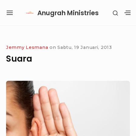
Skip
Anugrah Ministries
SHOW
to
SITE
S
SECON
content
NAVIGATION
S
SIDEB
SI
Site Navigation
SUBMENU
SUBMENU
SUBMENU
SUBMENU
Jemmy Lesmana
on
Sabtu, 19 Januari, 2013
Suara