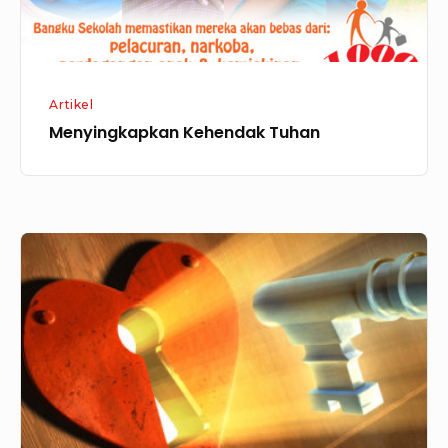
Artikel
Menyingkapkan Kehendak Tuhan
Kasih
yang
Sejati,
Kasih
yang
Sempurna