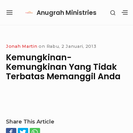
Skip
Anugrah Ministries
SHOW
to
SITE
S
SECON
content
NAVIGATION
S
SIDEB
SI
Site Navigation
SUBMENU
SUBMENU
SUBMENU
SUBMENU
Jonah Martin
on
Rabu, 2 Januari, 2013
Kemungkinan-
Kemungkinan Yang Tidak
Terbatas Memanggil Anda
Share This Article