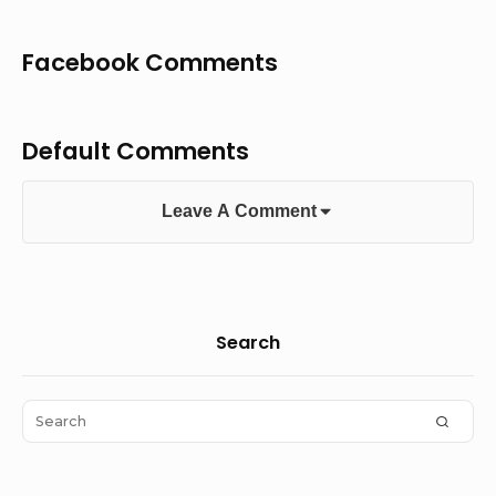
Facebook Comments
Default Comments
Leave A Comment
Sidebar
Search
Widget
Area
Search
SEAR
for: