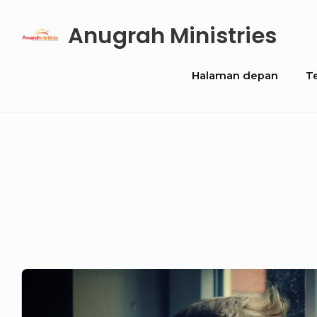
Skip
Anugrah Ministries
to
content
Site
Halaman depan
T
Navigation