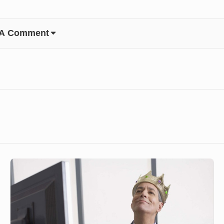
 A Comment
Kesombongan
Membawa
Celaka