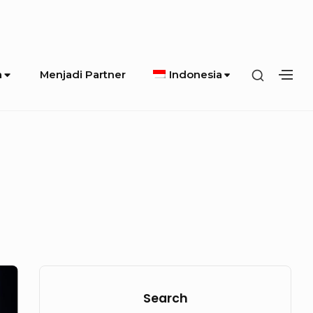
SHOW
a
Menjadi Partner
Indonesia
SH
SECOND
SE
SIDEBA
SI
Sidebar
Widget
Search