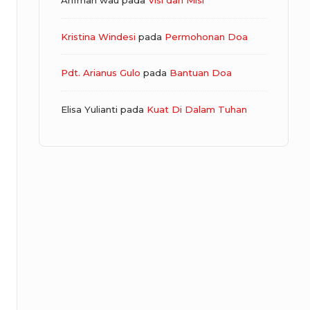
Arifman wau
pada
Visi dan Misi
Kristina Windesi
pada
Permohonan Doa
Pdt. Arianus Gulo
pada
Bantuan Doa
Elisa Yulianti
pada
Kuat Di Dalam Tuhan