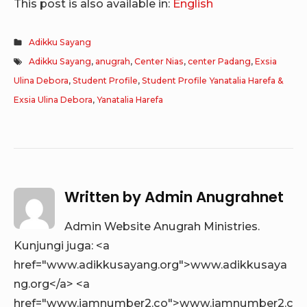
This post is also available in:
English
Adikku Sayang
Adikku Sayang
,
anugrah
,
Center Nias
,
center Padang
,
Exsia
Ulina Debora
,
Student Profile
,
Student Profile Yanatalia Harefa &
Exsia Ulina Debora
,
Yanatalia Harefa
Written by
Admin Anugrahnet
Admin Website Anugrah Ministries.
Kunjungi juga: <a
href="www.adikkusayang.org">www.adikkusaya
ng.org</a> <a
href="www.iamnumber2.co">www.iamnumber2.c