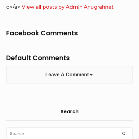
o</a>
View all posts by Admin Anugrahnet
Facebook Comments
Default Comments
Leave A Comment
Sidebar
Search
Widget
Area
Search
SEAR