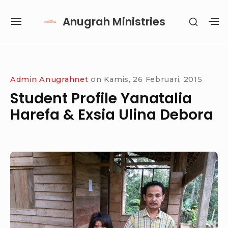
Skip
Anugrah Ministries
SHOW
to
SITE
S
SECON
content
NAVIGATION
S
SIDEB
SI
Site Navigation
SUBMENU
SUBMENU
SUBMENU
SUBMENU
Admin Anugrahnet
on
Kamis, 26 Februari, 2015
Student Profile Yanatalia
Harefa & Exsia Ulina Debora