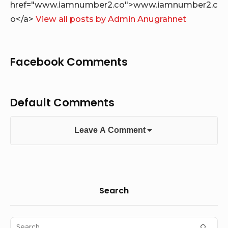
href="www.iamnumber2.co">www.iamnumber2.c
o</a>
View all posts by Admin Anugrahnet
Facebook Comments
Default Comments
Leave A Comment
Sidebar
Search
Widget
Area
Search
SEAR