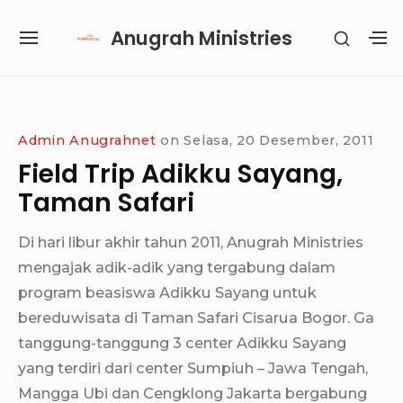
Skip
Anugrah Ministries
SHOW
to
SITE
S
SECON
content
NAVIGATION
S
SIDEB
SI
Site Navigation
SUBMENU
SUBMENU
SUBMENU
SUBMENU
Admin Anugrahnet
on
Selasa, 20 Desember, 2011
Field Trip Adikku Sayang,
Taman Safari
Di hari libur akhir tahun 2011, Anugrah Ministries
mengajak adik-adik yang tergabung dalam
program beasiswa Adikku Sayang untuk
bereduwisata di Taman Safari Cisarua Bogor. Ga
tanggung-tanggung 3 center Adikku Sayang
yang terdiri dari center Sumpiuh – Jawa Tengah,
Mangga Ubi dan Cengklong Jakarta bergabung