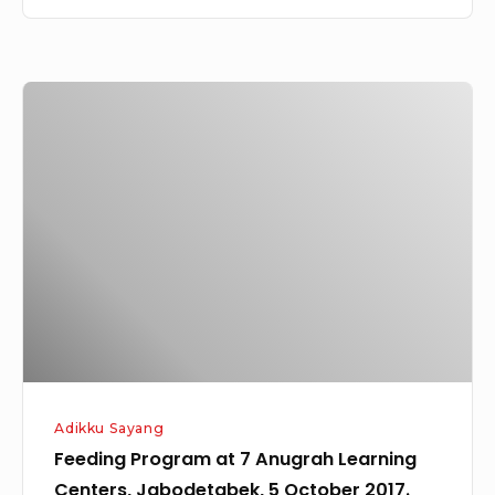
Feeding
Program
at
7
Anugrah
Learning
Centers,
Jabodetabek,
5
October
2017.
Adikku Sayang
Feeding Program at 7 Anugrah Learning
Centers, Jabodetabek, 5 October 2017.