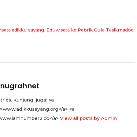
isata adikku sayang
,
Eduwisata ke Pabrik Gula Tasikmadoe
,
nugrahnet
ies. Kunjungi juga: <a
">www.adikkusayang.org</a> <a
www.iamnumber2.co</a>
View all posts by Admin