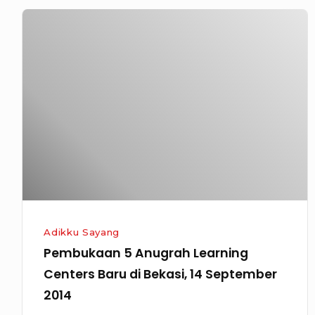
Pembukaan
5
Anugrah
Learning
Centers
Baru
di
Bekasi,
14
September
2014
Adikku Sayang
Pembukaan 5 Anugrah Learning
Centers Baru di Bekasi, 14 September
2014