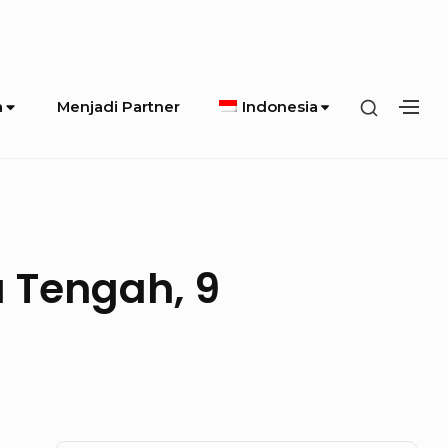
SHOW
a
Menjadi Partner
Indonesia
SH
SECOND
SE
SIDEBA
SI
 Tengah, 9