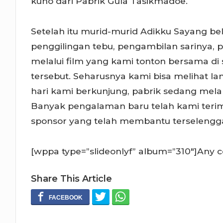
kuno dari Pabrik Gula Tasikmadoe.
Setelah itu murid-murid Adikku Sayang bel
penggilingan tebu, pengambilan sarinya, 
melalui film yang kami tonton bersama di 
tersebut. Seharusnya kami bisa melihat la
hari kami berkunjung, pabrik sedang mel
Banyak pengalaman baru telah kami terima 
sponsor yang telah membantu terselenggar
[wppa type=”slideonlyf” album=”310″]Any
Share This Article