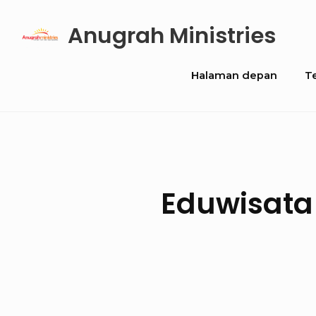
Skip
Anugrah Ministries
to
content
Site
Halaman depan
T
Navigation
Eduwisata