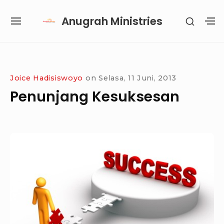
Skip
Anugrah Ministries
SHOW
to
SITE
S
SECON
content
NAVIGATION
S
SIDEB
SI
Site Navigation
SUBMENU
SUBMENU
SUBMENU
SUBMENU
Joice Hadisiswoyo
on
Selasa, 11 Juni, 2013
Penunjang Kesuksesan