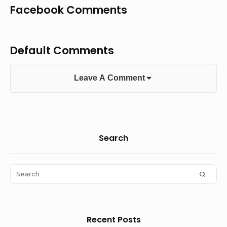
Facebook Comments
Default Comments
Leave A Comment
Sidebar
Search
Widget
Area
Search
SEAR
for:
Recent Posts