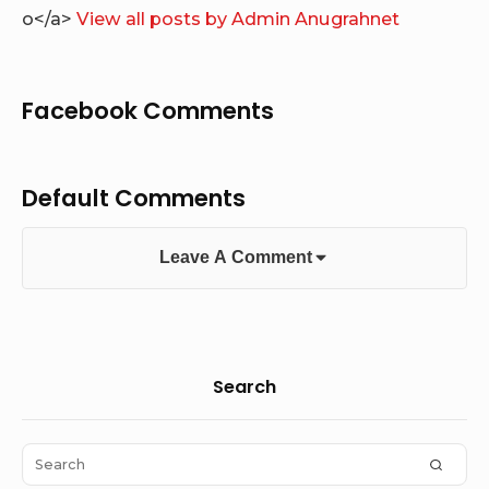
o</a>
View all posts by Admin Anugrahnet
Facebook Comments
Default Comments
Leave A Comment
Sidebar
Search
Widget
Area
Search
SEAR
for: