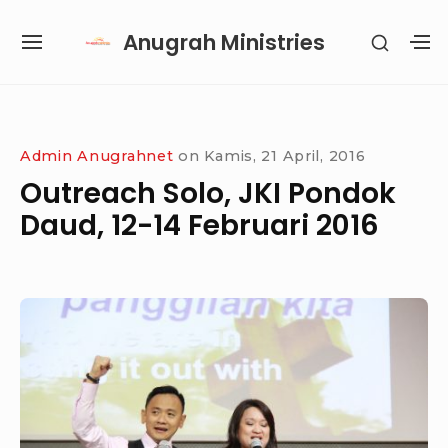
Skip
Anugrah Ministries
SHOW
to
SITE
S
SECON
content
NAVIGATION
S
SIDEB
SI
Site Navigation
SUBMENU
SUBMENU
SUBMENU
SUBMENU
Admin Anugrahnet
on
Kamis, 21 April, 2016
Outreach Solo, JKI Pondok
Daud, 12-14 Februari 2016