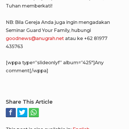
Tuhan memberkati!
NB: Bila Gereja Anda juga ingin mengadakan
Seminar Guard Your Family, hubungi
goodnews@anugrah.net
atau ke +62 81977
435763
[wppa type=”slideonlyf” album=”425″]Any
comment[/wppa]
Share This Article