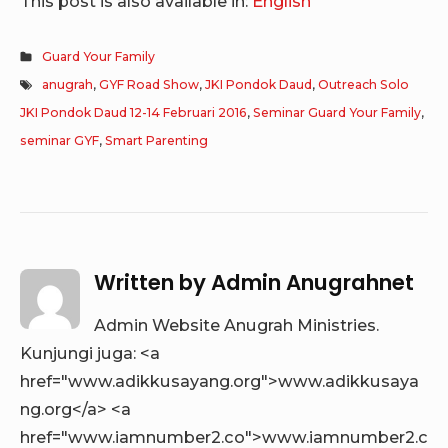
This post is also available in:
English
Guard Your Family
anugrah
,
GYF Road Show
,
JKI Pondok Daud
,
Outreach Solo
JKI Pondok Daud 12-14 Februari 2016
,
Seminar Guard Your Family
,
seminar GYF
,
Smart Parenting
Written by
Admin Anugrahnet
Admin Website Anugrah Ministries.
Kunjungi juga: <a
href="www.adikkusayang.org">www.adikkusaya
ng.org</a> <a
href="www.iamnumber2.co">www.iamnumber2.c