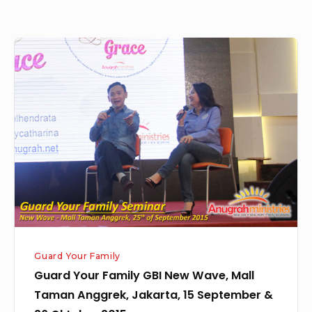
Guard
Your
Family
GBI
New
Wave,
Mall
Taman
Anggrek,
Jakarta,
15
Guard Your Family
September
Guard Your Family GBI New Wave, Mall
&
Taman Anggrek, Jakarta, 15 September &
26