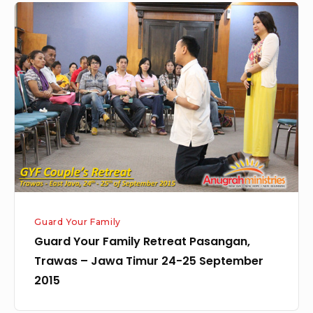
Guard
Your
Family
Retreat
Pasangan,
Trawas
–
Jawa
Timur
24-
25
Guard Your Family
September
Guard Your Family Retreat Pasangan,
2015
Trawas – Jawa Timur 24-25 September
2015