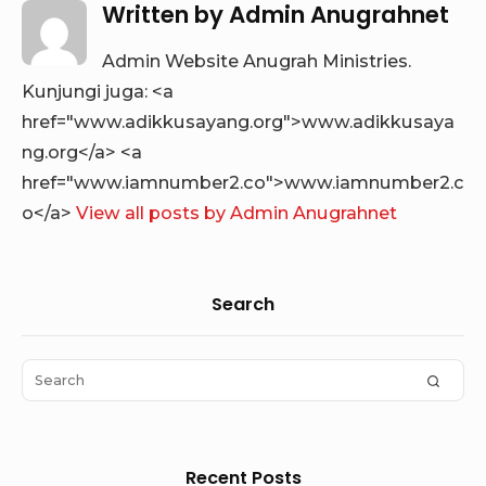
Written by
Admin Anugrahnet
Admin Website Anugrah Ministries.
Kunjungi juga: <a
href="www.adikkusayang.org">www.adikkusaya
ng.org</a> <a
href="www.iamnumber2.co">www.iamnumber2.c
o</a>
View all posts by Admin Anugrahnet
Sidebar
Search
Widget
Area
Search
SEAR
for:
Recent Posts