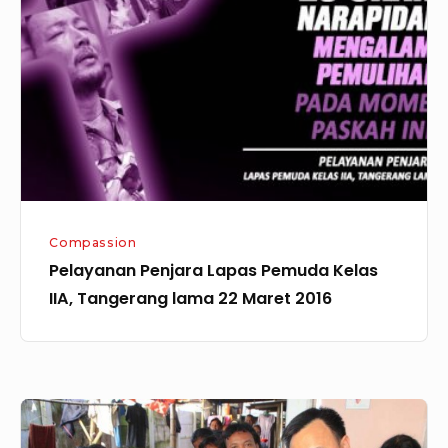
Pemuda
Kelas
IIA,
Tangerang
lama
22
Maret
2016
Compassion
Pelayanan Penjara Lapas Pemuda Kelas
IIA, Tangerang lama 22 Maret 2016
Pendistribusian
Bantuan