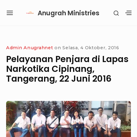
Skip
Anugrah Ministries
SHOW
to
SITE
S
SECON
content
NAVIGATION
S
SIDEB
SI
Site Navigation
SUBMENU
SUBMENU
SUBMENU
SUBMENU
Admin Anugrahnet
on
Selasa, 4 Oktober, 2016
Pelayanan Penjara di Lapas
Narkotika Cipinang,
Tangerang, 22 Juni 2016