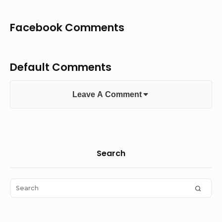
Facebook Comments
Default Comments
Leave A Comment
Sidebar
Search
Widget
Area
Search
SEAR
for: