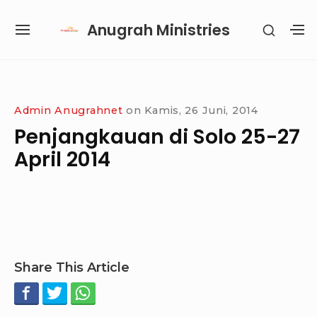
Skip
Anugrah Ministries
SHOW
to
SITE
S
SECON
content
NAVIGATION
S
SIDEB
SI
Site Navigation
SUBMENU
SUBMENU
SUBMENU
SUBMENU
Admin Anugrahnet
on
Kamis, 26 Juni, 2014
Penjangkauan di Solo 25-27
April 2014
Share This Article