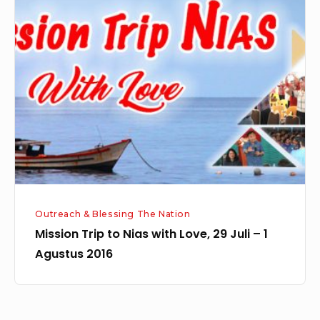
Trip
to
Nias
with
Love,
29
Juli
–
1
Agustus
Outreach & Blessing The Nation
2016
Mission Trip to Nias with Love, 29 Juli – 1
Agustus 2016