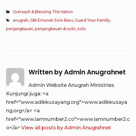
Outreach & Blessing The Nation
anugrah
,
GBI Emunah Solo Baru
,
Guard Your Familly
,
penjangkauan
,
penjangkauan di solo
,
solo
Written by
Admin Anugrahnet
Admin Website Anugrah Ministries.
Kunjungi juga: <a
href="www.adikkusayang.org">www.adikkusaya
ng.org</a> <a
href="www.iamnumber2.co">www.iamnumber2.c
o</a>
View all posts by Admin Anugrahnet