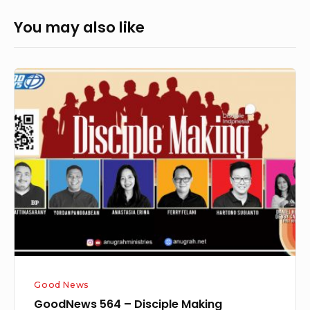
You may also like
GoodNews
564
–
Disciple
Making
Good News
GoodNews 564 – Disciple Making