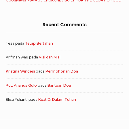
GoodNews 784 – 93 CHURCHES BUILT FOR THE GLORY OF GOD
Recent Comments
Tesa
pada
Tetap Bertahan
Arifman wau
pada
Visi dan Misi
Kristina Windesi
pada
Permohonan Doa
Pdt. Arianus Gulo
pada
Bantuan Doa
Elisa Yulianti
pada
Kuat Di Dalam Tuhan