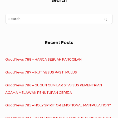
Sidebar
Search
Widget
Area
Search
SEAR
for:
Recent Posts
GoodNews 788 – HARGA SEBUAH PANGGILAN
GoodNews 787 – IKUT YESUS PASTI MULUS
GoodNews 786 – GUGUN GUMILAR STAFSUS KEMENTRIAN
AGAMA MELAWAN PENUTUPAN GEREJA
GoodNews 785 – HOLY SPIRIT OR EMOTIONAL MANIPULATION?