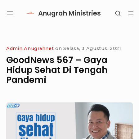
Skip
Anugrah Ministries
SHOW
to
SITE
S
SECON
content
NAVIGATION
S
SIDEB
SI
Site Navigation
SUBMENU
SUBMENU
SUBMENU
Admin Anugrahnet
on
Selasa, 3 Agustus, 2021
GoodNews 567 – Gaya
Hidup Sehat Di Tengah
Pandemi