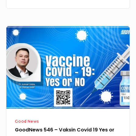
GoodNews
546
–
Vaksin
Covid
19
Yes
or
No?
Good News
GoodNews 546 – Vaksin Covid 19 Yes or