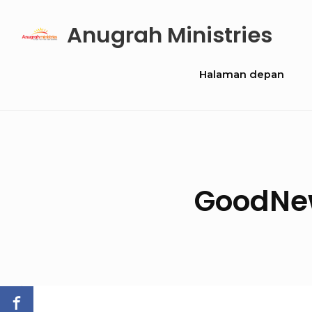
Skip
Anugrah Ministries
to
content
Site
Halaman depan
Navigation
GoodNew