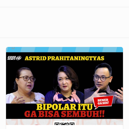
GoodNews
660
–
BIPOLAR
ITU
GA
BISA
SEMBUH!!
BENER
GA