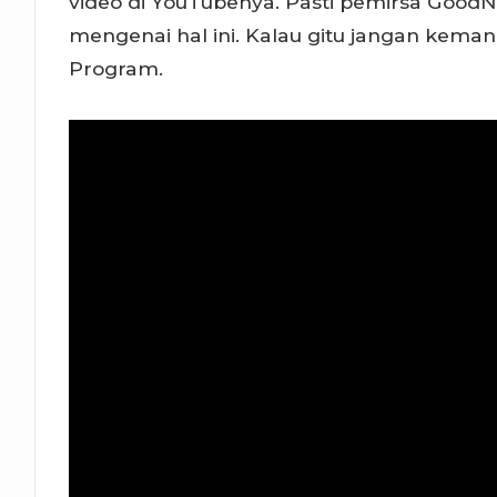
video di YouTubenya. Pasti pemirsa GoodN
mengenai hal ini. Kalau gitu jangan kema
Program.