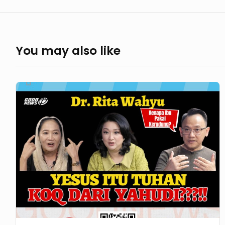
You may also like
GoodNews
725
–
Dr.
RITA
WAHYU
PART
1
YESUS
ITU