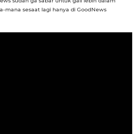
ews sudah ga sabar untuk gali lebih dalam
na-mana sesaat lagi hanya di GoodNews