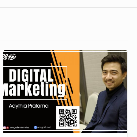
GoodNews
561
–
Digital
Marketing