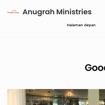
Skip
Anugrah Ministries
to
content
Site
Halaman depan
Navigation
Good