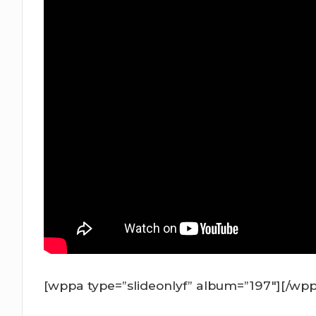
[wppa type=”slideonlyf” album=”197″][/wp