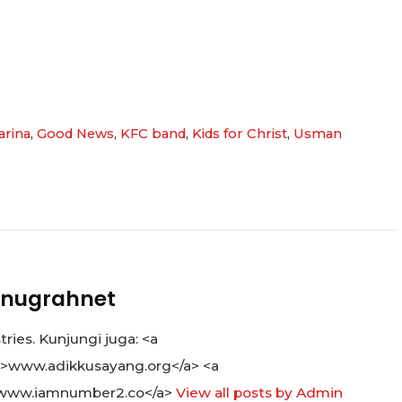
arina
,
Good News
,
KFC band
,
Kids for Christ
,
Usman
nugrahnet
ies. Kunjungi juga: <a
">www.adikkusayang.org</a> <a
www.iamnumber2.co</a>
View all posts by Admin