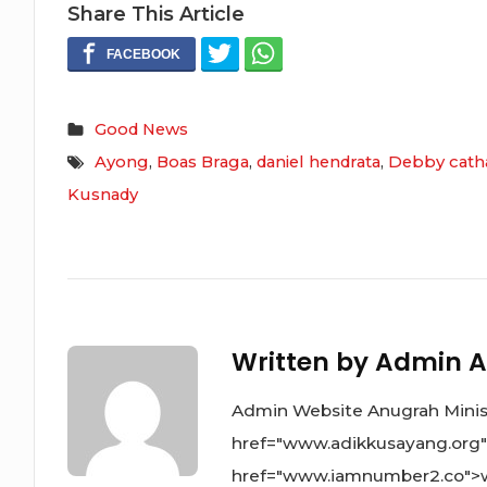
Share This Article
Good News
Ayong
,
Boas Braga
,
daniel hendrata
,
Debby cath
Kusnady
Written by
Admin A
Admin Website Anugrah Ministr
href="www.adikkusayang.org
href="www.iamnumber2.co">