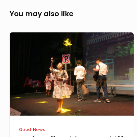
You may also like
Goodnews
214
–
Christmas
Special
60
Menit
Good News