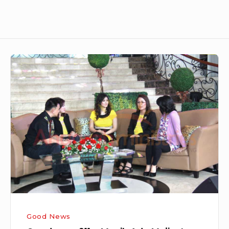
Goodnews
211
–
Masih
Ada
Mujizat
Good News