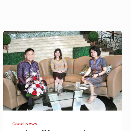
Goodnews
198
–
Mengatasi
Kepahitan
Hidup
Good News