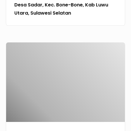
Desa Sadar, Kec. Bone-Bone, Kab Luwu
Utara,
Utara, Sulawesi Selatan
Sulawesi
Selatan
Permulaan
Church
MakeOver
68
:
GPdI
Berea,
Desa
Batung
Kecamatan
Piani