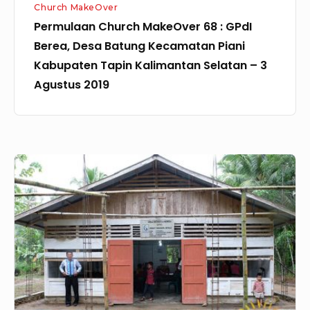
Church MakeOver
Kabupaten
Permulaan Church MakeOver 68 : GPdI
Tapin
Berea, Desa Batung Kecamatan Piani
Kalimantan
Kabupaten Tapin Kalimantan Selatan – 3
Selatan
Agustus 2019
–
3
Agustus
2019
Permulaan
CMO
49:
GPdI
Hetalu,
Nias:
Sumatera
Utara