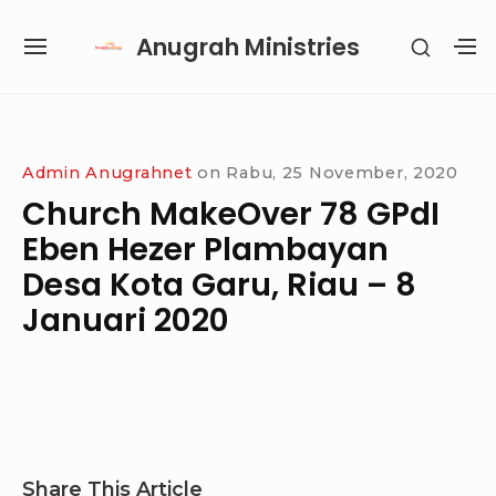
Skip
Anugrah Ministries
SHOW
to
SITE
S
SECON
content
NAVIGATION
S
SIDEB
SI
Site Navigation
SUBMENU
SUBMENU
SUBMENU
Admin Anugrahnet
on
Rabu, 25 November, 2020
Church MakeOver 78 GPdI
Eben Hezer Plambayan
Desa Kota Garu, Riau – 8
Januari 2020
Share This Article