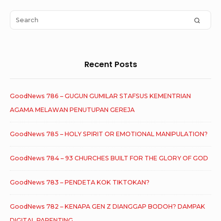
Widget
Area
Search
SEAR
for:
Recent Posts
GoodNews 786 – GUGUN GUMILAR STAFSUS KEMENTRIAN
AGAMA MELAWAN PENUTUPAN GEREJA
GoodNews 785 – HOLY SPIRIT OR EMOTIONAL MANIPULATION?
GoodNews 784 – 93 CHURCHES BUILT FOR THE GLORY OF GOD
GoodNews 783 – PENDETA KOK TIKTOKAN?
GoodNews 782 – KENAPA GEN Z DIANGGAP BODOH? DAMPAK
DIGITAL PARENTING