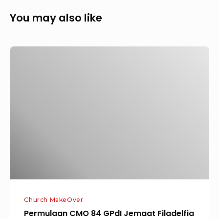
You may also like
Permulaan
CMO
84
GPdI
Jemaat
Filadelfia
Desa
Sadar,
Kec.
Bone-
Bone,
Church MakeOver
Kab
Permulaan CMO 84 GPdI Jemaat Filadelfia
Luwu