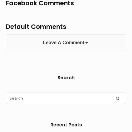
Facebook Comments
Default Comments
Leave A Comment
Sidebar
Search
Widget
Area
Search
SEAR
for:
Recent Posts