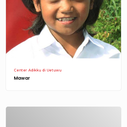
Center Adikku di Uetuwu
Mawar
Riansyah