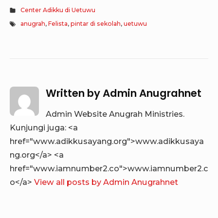
Center Adikku di Uetuwu
anugrah
,
Felista
,
pintar di sekolah
,
uetuwu
Written by
Admin Anugrahnet
Admin Website Anugrah Ministries.
Kunjungi juga: <a
href="www.adikkusayang.org">www.adikkusaya
ng.org</a> <a
href="www.iamnumber2.co">www.iamnumber2.c
o</a>
View all posts by Admin Anugrahnet