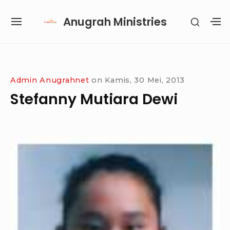
Skip
Anugrah Ministries
SHOW
to
SITE
S
SECON
content
NAVIGATION
S
SIDEB
SI
Site Navigation
SUBMENU
SUBMENU
SUBMENU
SUBMENU
Admin Anugrahnet
on
Kamis, 30 Mei, 2013
Stefanny Mutiara Dewi