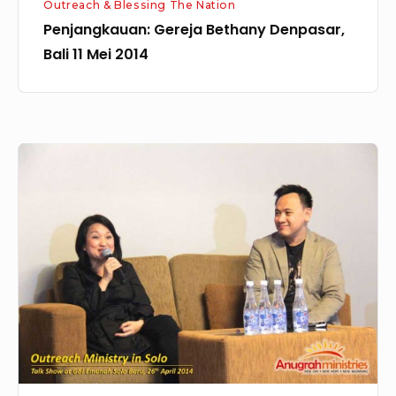
Outreach & Blessing The Nation
Penjangkauan: Gereja Bethany Denpasar,
Bali 11 Mei 2014
Penjangkauan
di
Solo
25-
27
April
2014