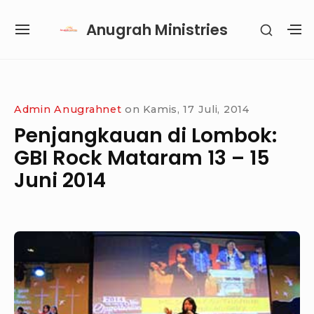
Skip
Anugrah Ministries
SHOW
to
SITE
S
SECON
content
NAVIGATION
S
SIDEB
SI
Site Navigation
SUBMENU
SUBMENU
SUBMENU
SUBMENU
Admin Anugrahnet
on
Kamis, 17 Juli, 2014
Penjangkauan di Lombok:
GBI Rock Mataram 13 – 15
Juni 2014