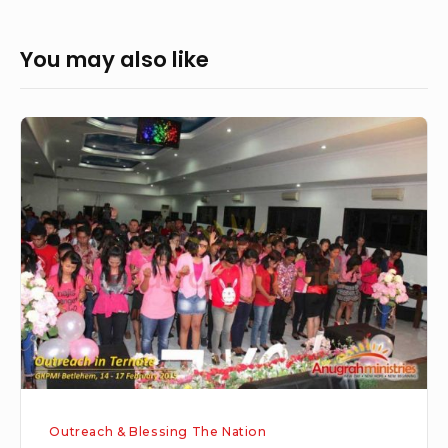
You may also like
Penjangkauan
di
Ternate,
14-
17
Februari
2015
Outreach & Blessing The Nation