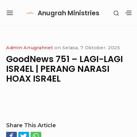
Skip
Anugrah Ministries
SHOW
to
SITE
S
SECON
content
NAVIGATION
S
SIDEB
SI
Site Navigation
SUBMENU
SUBMENU
SUBMENU
Admin Anugrahnet
on
Selasa, 7 Oktober, 2025
GoodNews 751 – LAGI-LAGI
ISR4EL | PERANG NARASI
HOAX ISR4EL
Share This Article