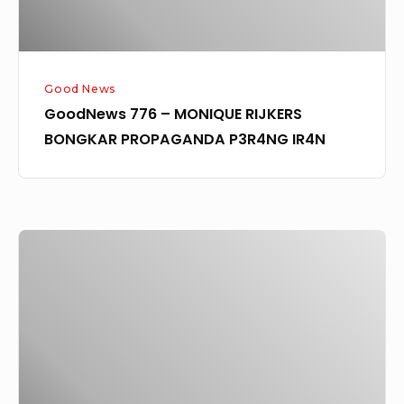
IR4N
Good News
GoodNews 776 – MONIQUE RIJKERS
BONGKAR PROPAGANDA P3R4NG IR4N
Goodnews
222
–
Wonderful
Christmas
in
the