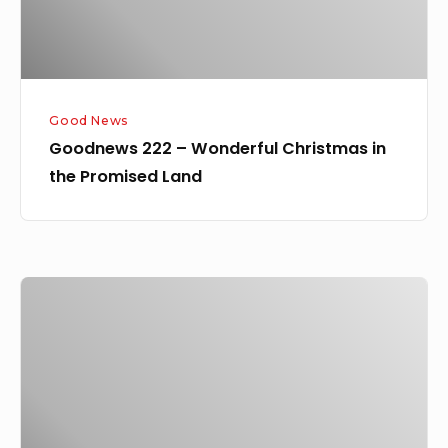
Promised
Land
Good News
Goodnews 222 – Wonderful Christmas in
the Promised Land
Goodnews
189
–
Journey
to
the