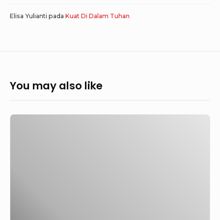
Elisa Yulianti
pada
Kuat Di Dalam Tuhan
You may also like
GoodNews
776
–
MONIQUE
RIJKERS
BONGKAR
PROPAGANDA
P3R4NG