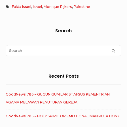
Fakta Israel
,
Israel
,
Monique Rijkers
,
Palestine
Sidebar
Search
Widget
Area
Search
SEAR
for:
Recent Posts
GoodNews 786 – GUGUN GUMILAR STAFSUS KEMENTRIAN
AGAMA MELAWAN PENUTUPAN GEREJA
GoodNews 785 – HOLY SPIRIT OR EMOTIONAL MANIPULATION?