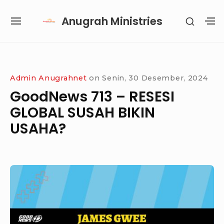
Skip
Anugrah Ministries
SHOW
to
SITE
S
SECON
content
NAVIGATION
S
SIDEB
SI
Site Navigation
SUBMENU
SUBMENU
SUBMENU
Admin Anugrahnet
on
Senin, 30 Desember, 2024
GoodNews 713 – RESESI
GLOBAL SUSAH BIKIN
USAHA?