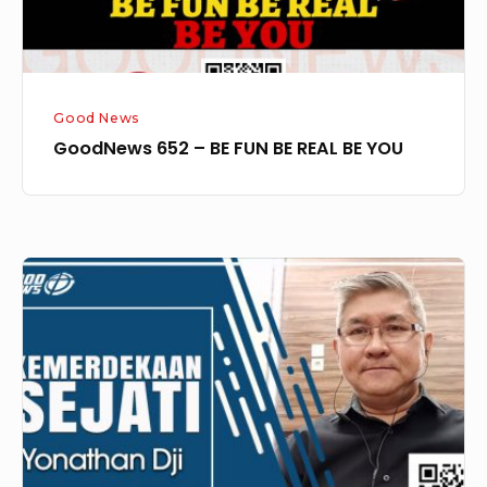
BE
YOU
Good News
GoodNews 652 – BE FUN BE REAL BE YOU
GoodNews
573
–
Kemerdekaan
Sejati