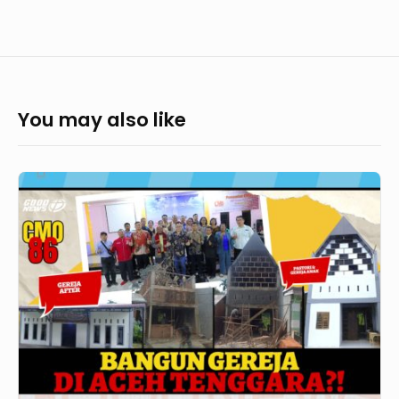
You may also like
GoodNews
669
CMO
86&87
GBI
Yesaya
Kutacane
&
GBI