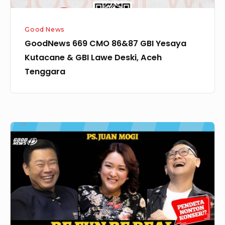
Lawe
Deski,
Good News
Aceh
GoodNews 669 CMO 86&87 GBI Yesaya
Tenggara
Kutacane & GBI Lawe Deski, Aceh
Tenggara
GoodNews
652
–
BE
FUN
BE
REAL