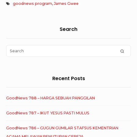
goodnews program
,
James Gwee
Sidebar
Search
Widget
Area
Search
SEAR
for:
Recent Posts
GoodNews 788 – HARGA SEBUAH PANGGILAN
GoodNews 787 – IKUT YESUS PASTI MULUS
GoodNews 786 – GUGUN GUMILAR STAFSUS KEMENTRIAN
AGAMA MELAWAN PENUTUPAN GEREJA