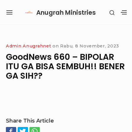
Skip
Anugrah Ministries
SHOW
to
SITE
S
SECON
content
NAVIGATION
S
SIDEB
SI
Site Navigation
SUBMENU
SUBMENU
SUBMENU
Admin Anugrahnet
on
Rabu, 8 November, 2023
GoodNews 660 – BIPOLAR
ITU GA BISA SEMBUH!! BENER
GA SIH??
Share This Article