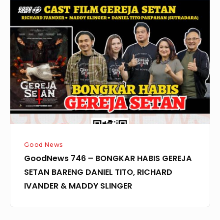
746
–
BONGKAR
HABIS
GEREJA
SETAN
BARENG
DANIEL
TITO,
RICHARD
Good News
IVANDER
GoodNews 746 – BONGKAR HABIS GEREJA
&
SETAN BARENG DANIEL TITO, RICHARD
MADDY
IVANDER & MADDY SLINGER
SLINGER