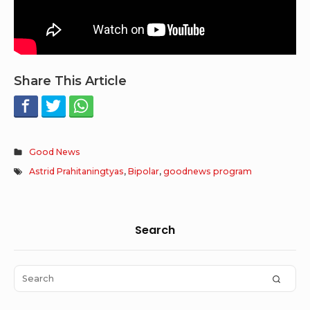
Share This Article
Good News
Astrid Prahitaningtyas
,
Bipolar
,
goodnews program
Sidebar
Search
Widget
Area
Search
SEAR
for: