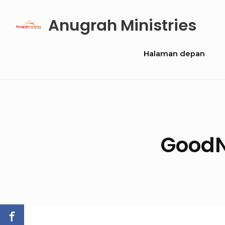
Skip
Anugrah Ministries
to
content
Site
Halaman depan
Navigation
GoodN