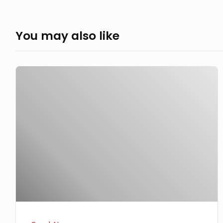
You may also like
GoodNews
780
–
RAPHA
DIBULLY,
DEPRESI
&
KEHILANGAN
NYAWA