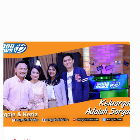
GoodNews
466
–
Keluargaku
Sorgaku