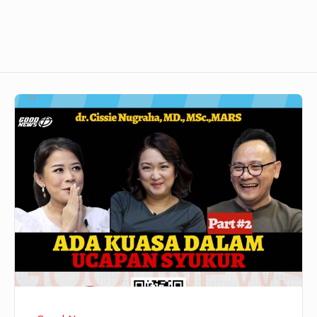
GoodNews
655
–
ADA
KUASA
DALAM
UCAPAN
SYUKUR