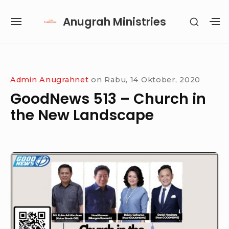
Skip
Anugrah Ministries
SHOW
to
SITE
S
SECON
content
NAVIGATION
S
SIDEB
SI
Site Navigation
SUBMENU
SUBMENU
SUBMENU
Admin Anugrahnet
on
Rabu, 14 Oktober, 2020
GoodNews 513 – Church in
the New Landscape