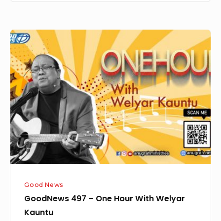
GoodNews
497
–
One
Hour
With
Welyar
Kauntu
Good News
GoodNews 497 – One Hour With Welyar
Kauntu