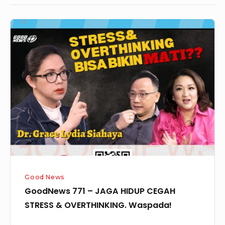
GoodNews
771
–
JAGA
HIDUP
CEGAH
STRESS
&
OVERTHINKING.
Waspada!
Good News
GoodNews 771 – JAGA HIDUP CEGAH
STRESS & OVERTHINKING. Waspada!