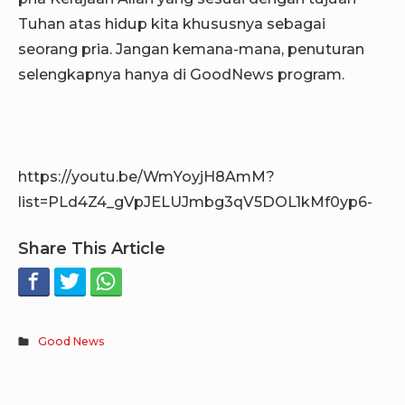
Tuhan atas hidup kita khususnya sebagai
seorang pria. Jangan kemana-mana, penuturan
selengkapnya hanya di GoodNews program.
https://youtu.be/WmYoyjH8AmM?
list=PLd4Z4_gVpJELUJmbg3qV5DOL1kMf0yp6-
Share This Article
Good News