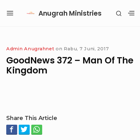
Skip
Anugrah Ministries
SHOW
to
SITE
S
SECON
content
NAVIGATION
S
SIDEB
SI
Site Navigation
SUBMENU
SUBMENU
SUBMENU
Admin Anugrahnet
on
Rabu, 7 Juni, 2017
GoodNews 372 – Man Of The
Kingdom
Share This Article