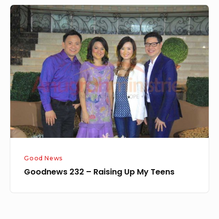
Goodnews
232
–
Raising
Up
My
Teens
Good News
Goodnews 232 – Raising Up My Teens