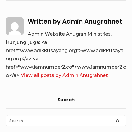
Written by
Admin Anugrahnet
Admin Website Anugrah Ministries.
Kunjungi juga: <a
href="www.adikkusayang.org">www.adikkusaya
ng.org</a> <a
href="www.iamnumber2.co">www.iamnumber2.c
o</a>
View all posts by Admin Anugrahnet
Sidebar
Search
Widget
Area
Search
SEAR
for: