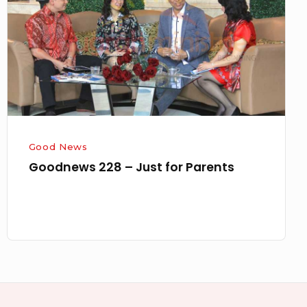
Just
for
Parents
Good News
Goodnews 228 – Just for Parents