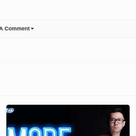
 A Comment
GoodNews
559
–