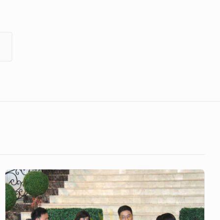
Goodnews
228
–