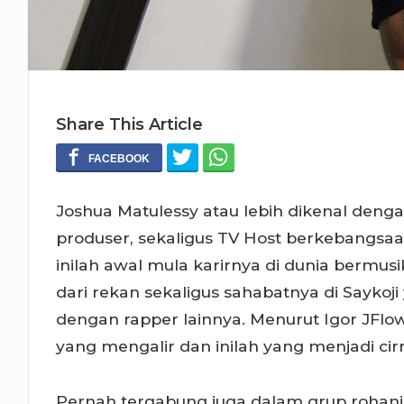
Share This Article
Joshua Matulessy atau lebih dikenal deng
produser, sekaligus TV Host berkebangsa
inilah awal mula karirnya di dunia bermu
dari rekan sekaligus sahabatnya di Saykoj
dengan rapper lainnya. Menurut Igor JFl
yang mengalir dan inilah yang menjadi cirr
Pernah tergabung juga dalam grup rohani