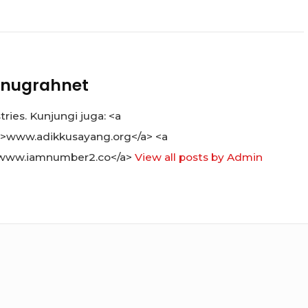
nugrahnet
ies. Kunjungi juga: <a
">www.adikkusayang.org</a> <a
www.iamnumber2.co</a>
View all posts by Admin