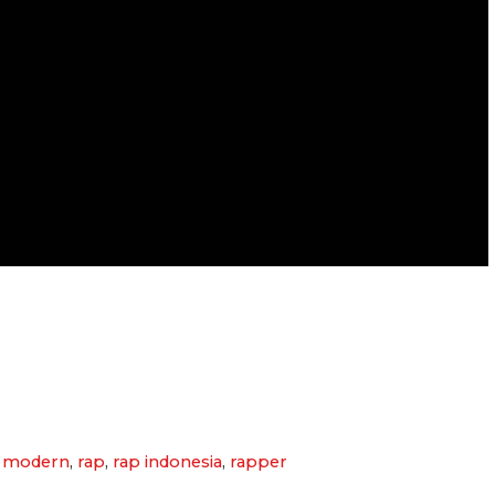
,
modern
,
rap
,
rap indonesia
,
rapper