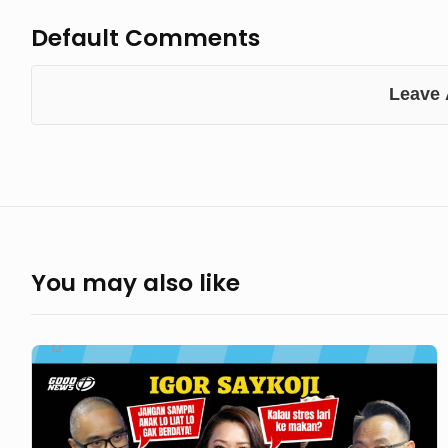
Default Comments
Leave
You may also like
GoodNews
741
–