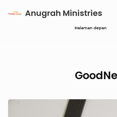
Skip
Anugrah Ministries
to
content
Site
Halaman depan
Navigation
GoodNew