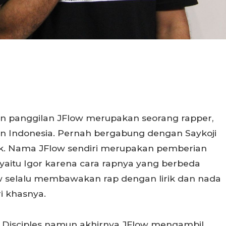
an panggilan JFlow merupakan seorang rapper,
an Indonesia. Pernah bergabung dengan Saykoji
sik. Nama JFlow sendiri merupakan pemberian
i yaitu Igor karena cara rapnya yang berbeda
ow selalu membawakan rap dengan lirik dan nada
i khasnya.
 Disciples namun akhirnya JFlow mengambil