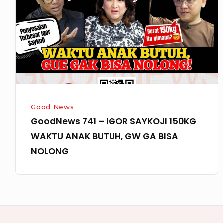
IGOR
SAYKOJI
150KG
WAKTU
ANAK
BUTUH,
GW
GA
Good News
BISA
GoodNews 741 – IGOR SAYKOJI 150KG
NOLONG
WAKTU ANAK BUTUH, GW GA BISA
NOLONG