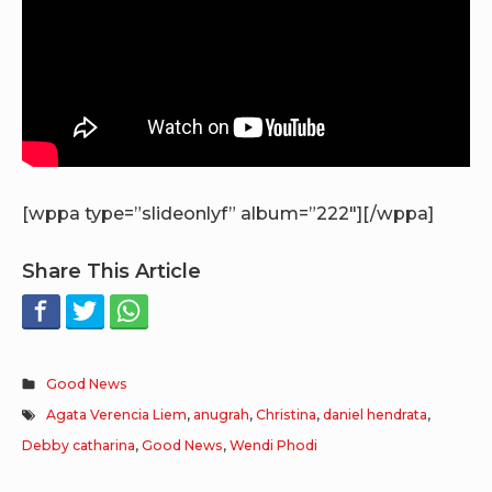
[wppa type=”slideonlyf” album=”222″][/wppa]
Share This Article
Good News
Agata Verencia Liem
,
anugrah
,
Christina
,
daniel hendrata
,
Debby catharina
,
Good News
,
Wendi Phodi