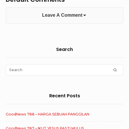
Leave A Comment
Sidebar
Search
Widget
Area
Search
SEAR
for:
Recent Posts
GoodNews 788 – HARGA SEBUAH PANGGILAN
GoodNews 787 – IKUT YESUS PASTI MULUS