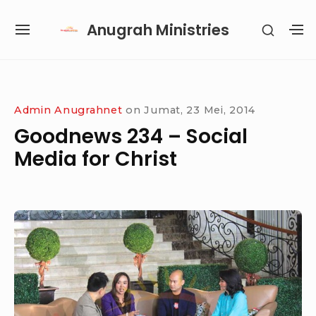
Skip
Anugrah Ministries
SHOW
to
SITE
S
SECON
content
NAVIGATION
S
SIDEB
SI
Site Navigation
SUBMENU
SUBMENU
SUBMENU
Admin Anugrahnet
on
Jumat, 23 Mei, 2014
Goodnews 234 – Social
Media for Christ