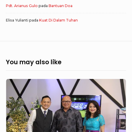
Pdt. Arianus Gulo
pada
Bantuan Doa
Elisa Yulianti
pada
Kuat Di Dalam Tuhan
You may also like
GoodNews
329
–
One
Hour
With