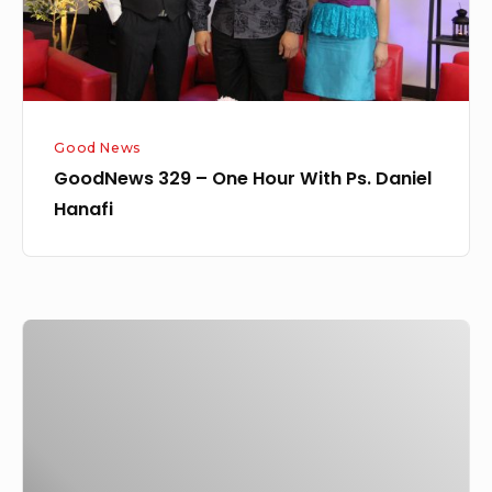
Ps.
Daniel
Hanafi
Good News
GoodNews 329 – One Hour With Ps. Daniel
Hanafi
Goodnews
249
–
Going
Extra
Mile