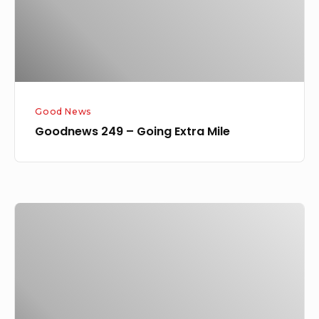
Good News
Goodnews 249 – Going Extra Mile
Goodnews
206
–
Menerobos
Keterbatasan