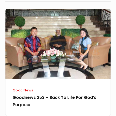
Goodnews
253
–
Back
To
Life
For
God’s
Purpose
Good News
Goodnews 253 – Back To Life For God’s
Purpose