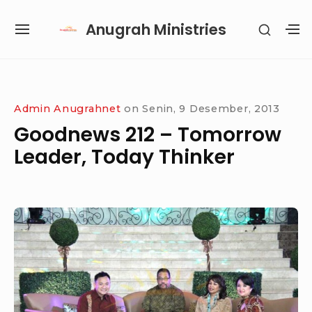
Skip
Anugrah Ministries
SHOW
to
SITE
S
SECON
content
NAVIGATION
S
SIDEB
SI
Site Navigation
SUBMENU
SUBMENU
SUBMENU
SUBMENU
Admin Anugrahnet
on
Senin, 9 Desember, 2013
Goodnews 212 – Tomorrow
Leader, Today Thinker