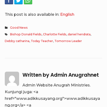
This post is also available in:
English
Good News
Bishop Donald Fields
,
Charlotte Fields
,
daniel hendrata
,
Debby catharina
,
Today Teacher
,
Tomorrow Leader
Written by
Admin Anugrahnet
Admin Website Anugrah Ministries.
Kunjungi juga: <a
href="www.adikkusayang.org">www.adikkusaya
ng.org</a> <a