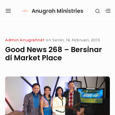
Skip
Anugrah Ministries
SHOW
to
SITE
S
SECON
content
NAVIGATION
S
SIDEB
SI
Site Navigation
SUBMENU
SUBMENU
SUBMENU
Admin Anugrahnet
on
Senin, 16 Februari, 2015
Good News 268 – Bersinar
di Market Place