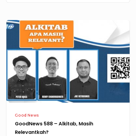
GoodNews
588
–
Alkitab,
Masih
Relevantkah?
Good News
GoodNews 588 – Alkitab, Masih
Relevantkah?