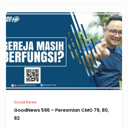
GoodNews
596
–
Peresmian
CMO
79,
80,
82
Good News
GoodNews 596 – Peresmian CMO 79, 80,
82