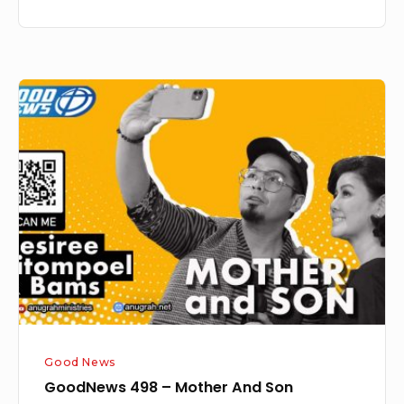
GoodNews
498
–
Mother
And
Son
Good News
GoodNews 498 – Mother And Son