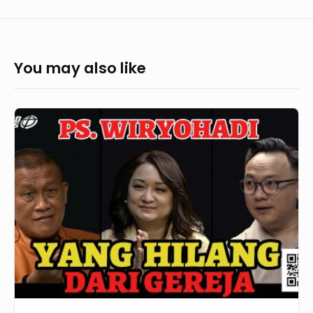
You may also like
GoodNews
601
–
YANG
HILANG
DARI
GEREJA