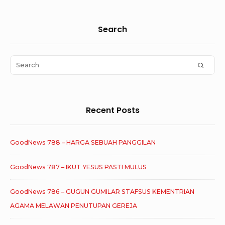
Sidebar
Search
Widget
Area
Search
SEAR
for:
Recent Posts
GoodNews 788 – HARGA SEBUAH PANGGILAN
GoodNews 787 – IKUT YESUS PASTI MULUS
GoodNews 786 – GUGUN GUMILAR STAFSUS KEMENTRIAN
AGAMA MELAWAN PENUTUPAN GEREJA