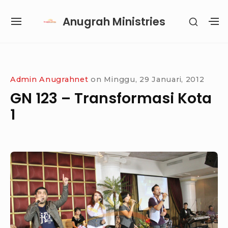
Skip
Anugrah Ministries
SHOW
to
SITE
S
SECON
content
NAVIGATION
S
SIDEB
SI
Site Navigation
SUBMENU
SUBMENU
SUBMENU
Admin Anugrahnet
on
Minggu, 29 Januari, 2012
GN 123 – Transformasi Kota
1