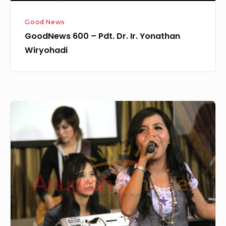
Good News
GoodNews 600 – Pdt. Dr. Ir. Yonathan
Wiryohadi
GN
131
–
Transformasi
Kota
2