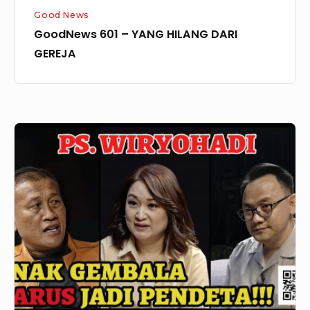
Good News
GoodNews 601 – YANG HILANG DARI
GEREJA
GoodNews
600
–
Pdt.
Dr.
Ir.
Yonathan
Wiryohadi